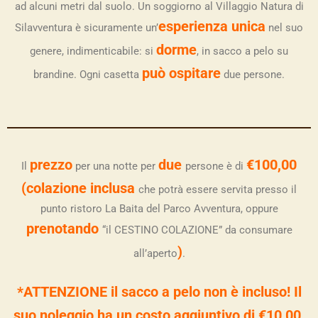
ad alcuni metri dal suolo. Un soggiorno al Villaggio Natura di
esperienza unica
Silavventura è sicuramente un’
nel suo
dorme
genere, indimenticabile: si
, in sacco a pelo su
può ospitare
brandine. Ogni casetta
due persone.
prezzo
due
€100,00
Il
per una notte per
persone è di
(colazione inclusa
che potrà essere servita presso il
punto ristoro La Baita del Parco Avventura, oppure
prenotando
“il CESTINO COLAZIONE” da consumare
)
all’aperto
.
*ATTENZIONE il sacco a pelo non è incluso! Il
suo noleggio ha un costo aggiuntivo di €10,00.