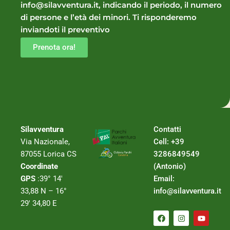
info@silavventura.it, indicando il periodo, il numero
di persone e l’età dei minori. Ti risponderemo
inviandoti il preventivo
Prenota ora!
Silavventura
Contatti
Via Nazionale,
Cell: +39
87055 Lorica CS
3286849549
Coordinate
(Antonio)
GPS
:39° 14′
Email:
33,88 N – 16°
info@silavventura.it
29′ 34,80 E
F
I
Y
a
n
o
c
s
u