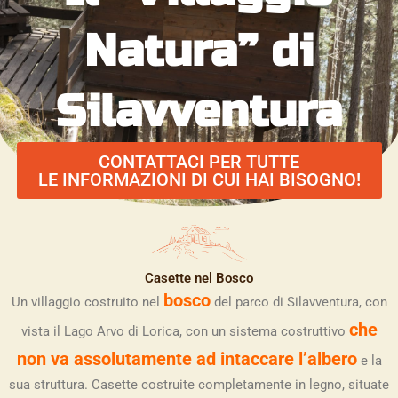
Natura” di
Silavventura
CONTATTACI PER TUTTE
LE INFORMAZIONI DI CUI HAI BISOGNO!
Casette nel Bosco
bosco
Un villaggio costruito nel
del parco di Silavventura, con
che
vista il Lago Arvo di Lorica, con un sistema costruttivo
non va assolutamente ad intaccare l’albero
e la
sua struttura. Casette costruite completamente in legno, situate