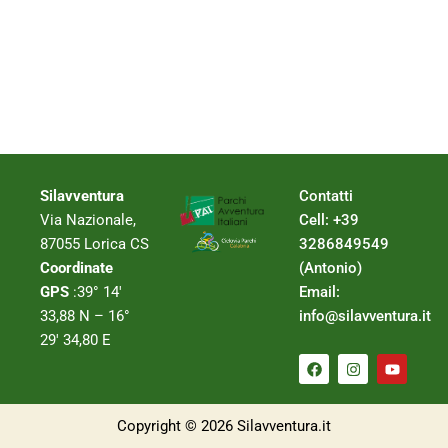
Silavventura
Contatti
Via Nazionale,
Cell: +39
87055 Lorica CS
3286849549
Coordinate
(Antonio)
GPS
:39° 14′
Email:
33,88 N – 16°
info@silavventura.it
29′ 34,80 E
F
I
Y
a
n
o
c
s
u
e
t
t
b
a
u
Copyright © 2026 Silavventura.it
o
g
b